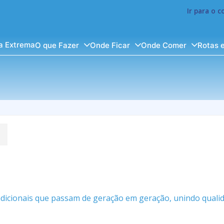
Ir para o 
a Extrema
O que Fazer
Onde Ficar
Onde Comer
Rotas 
adicionais que passam de geração em geração, unindo qualid