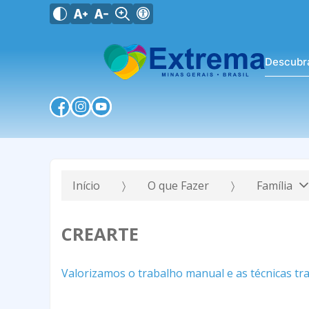
Descubr
Início
O que Fazer
Família
CREARTE
Valorizamos o trabalho manual e as técnicas tr