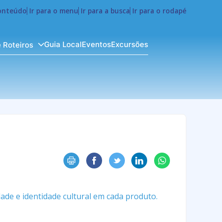
conteúdo
Ir para o menu
Ir para a busca
Ir para o rodapé
Guia Local
Eventos
Excursões
e Roteiros
ade e identidade cultural em cada produto.