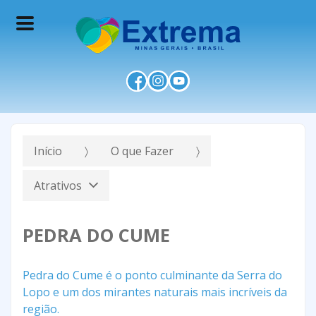
Início
O que Fazer
Atrativos
PEDRA DO CUME
Pedra do Cume é o ponto culminante da Serra do
Lopo e um dos mirantes naturais mais incríveis da
região.